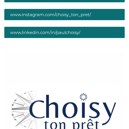
www.instagram.com/choisy_ton_pret/
www.linkedin.com/in/paulchoisy/